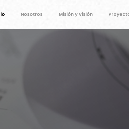
cio
Nosotros
Misión y visión
Proyect